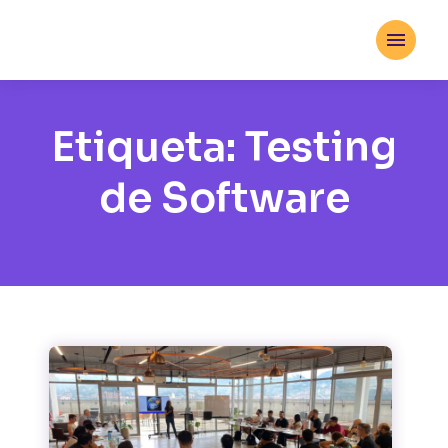

Etiqueta:
Testing
de Software