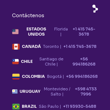
Contáctenos
ESTADOS
Florida
+1 415 745-
UNIDOS
|
3678
CANADÁ
Toronto |
+1 415 745-3678
Santiago de
+56
CHILE
Chile |
994186268
COLOMBIA
Bogotá |
+56 994186268
Montevideo /
+598 4733
URUGUAY
Salto |
7996
BRAZIL
São Paulo |
+11 93930-5488