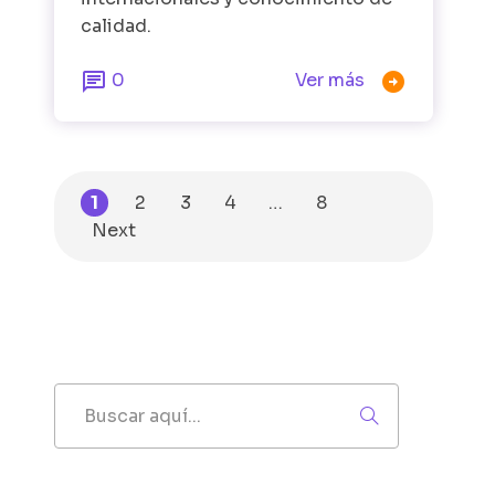
calidad.


0
Ver más
1
2
3
4
…
8
Next
Buscar