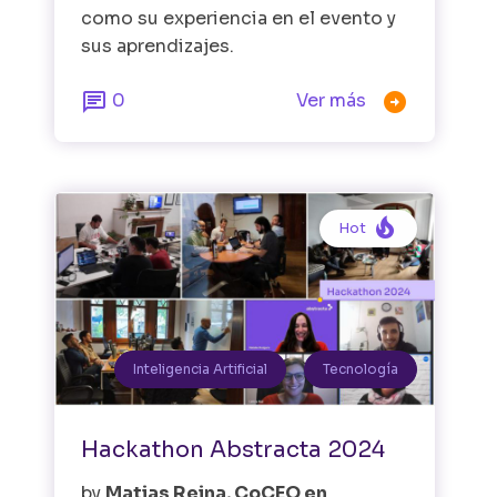
como su experiencia en el evento y
sus aprendizajes.


0
Ver más

Hot
Inteligencia Artificial
Tecnología
Hackathon Abstracta 2024
by
Matias Reina, CoCEO en