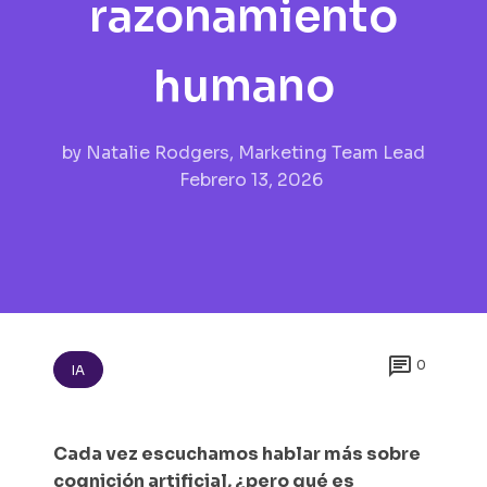
razonamiento
humano
by
Natalie Rodgers, Marketing Team Lead
Febrero 13, 2026

0
IA
Cada vez escuchamos hablar más sobre
cognición artificial, ¿pero qué es