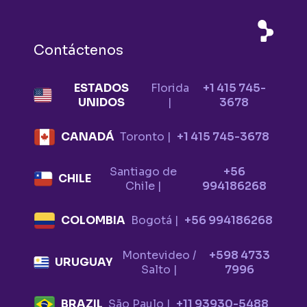
Contáctenos
ESTADOS
Florida
+1 415 745-
UNIDOS
|
3678
CANADÁ
Toronto |
+1 415 745-3678
Santiago de
+56
CHILE
Chile |
994186268
COLOMBIA
Bogotá |
+56 994186268
Montevideo /
+598 4733
URUGUAY
Salto |
7996
BRAZIL
São Paulo |
+11 93930-5488