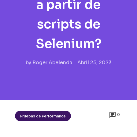
a partir de
scripts de
Selenium?
by
Roger Abelenda
Abril 25, 2023

0
Pruebas de Performance