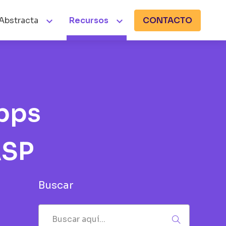


Abstracta
Recursos
CONTACTO
apps
ASP
Buscar