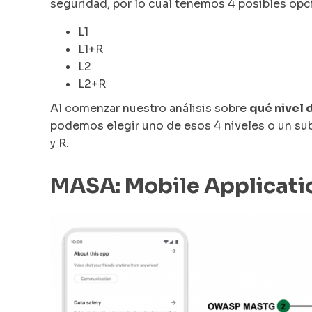
seguridad, por lo cual tenemos 4 posibles opci
L1
L1+R
L2
L2+R
Al comenzar nuestro análisis sobre
qué nivel
podemos elegir uno de esos 4 niveles o un su
y R.
MASA: Mobile Applicati