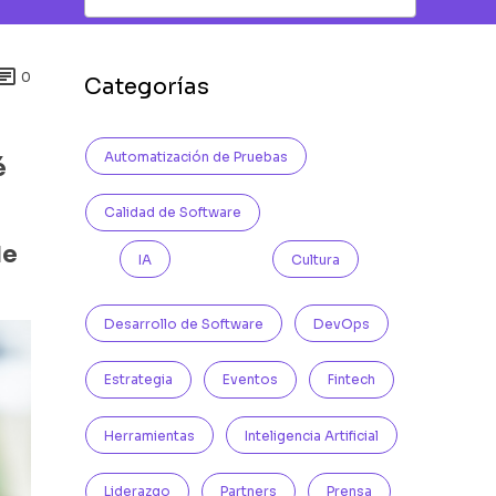

0
Categorías
Automatización de Pruebas
é
Calidad de Software
de
IA
Cultura
Desarrollo de Software
DevOps
Estrategia
Eventos
Fintech
Herramientas
Inteligencia Artificial
Liderazgo
Partners
Prensa