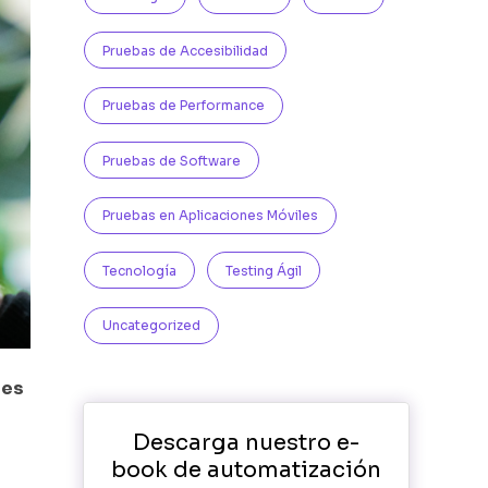
Pruebas de Accesibilidad
Pruebas de Performance
Pruebas de Software
Pruebas en Aplicaciones Móviles
Tecnología
Testing Ágil
Uncategorized
é
es
Descarga nuestro e-
book de automatización