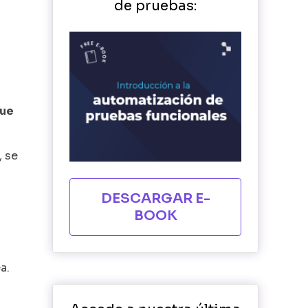
de pruebas:
que
, se
DESCARGAR E-
BOOK
a.