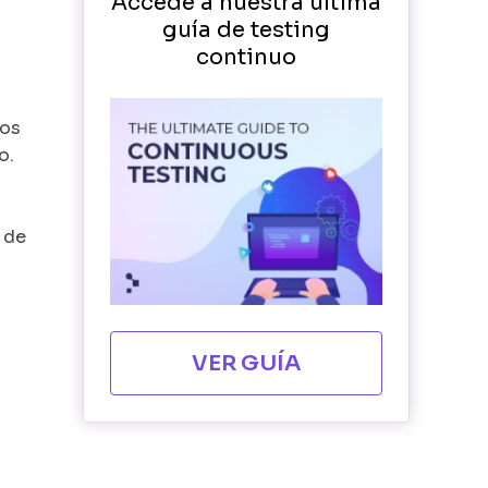
Accede a nuestra última
guía de testing
continuo
ios
o.
 de
VER GUÍA